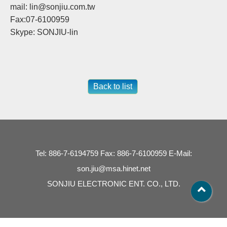
mail: lin@sonjiu.com.tw
Fax:07-6100959
Skype: SONJIU-lin
Back to list
Tel: 886-7-6194759 Fax: 886-7-6100959 E-Mail:
son.jiu@msa.hinet.net
SONJIU ELECTRONIC ENT. CO., LTD.